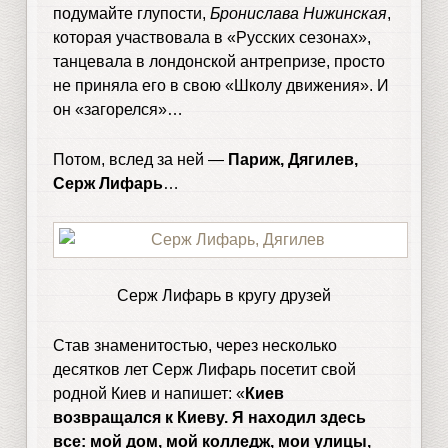
подумайте глупости,
Бронислава Нижинская
,
которая участвовала в «Русских сезонах»,
танцевала в лондонской антрепризе, просто
не приняла его в свою «Школу движения». И
он «загорелся»…
Потом, вслед за ней —
Париж, Дягилев,
Серж Лифарь
…
Серж Лифарь в кругу друзей
Став знаменитостью, через несколько
десятков лет Серж Лифарь посетит свой
родной Киев и напишет: «
Киев
возвращался к Киеву. Я находил здесь
все: мой дом, мой колледж, мои улицы,