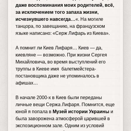
даже воспоминания моих родителей, всё,
за исключением того запаха жизни,
исчезнувшего навсегда…
«. На могиле
танцора, по завещанию, на французском
языке написано: «Серж Лифарь из Киева».
А помнит ли Киев Лифаря… Киев — да,
киевляне — возможно. При жизни Сергея
Михайловича, во время выступлений его
труппы в Киеве имя балетмейстера-
постановщика даже не упоминалось в
афишах…
В начале 2000-х в Киев были переданы
личные вещи Сержа Лифаря. Помнится, еще
юной я попала в
Музей истории Украины
и
была заворожена атмосферой царившей в
экспозиционном зале. Одним из условий