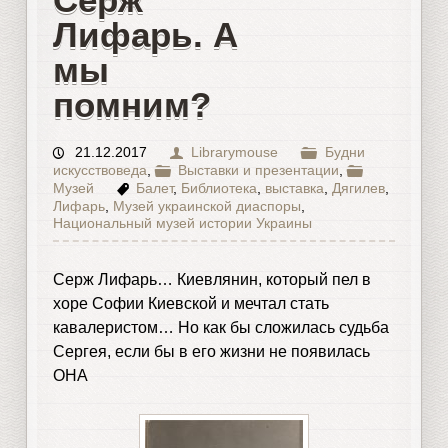
Лифарь. А
мы
помним?
21.12.2017
Librarymouse
Будни
искусствоведа
,
Выставки и презентации
,
Музей
Балет
,
Библиотека
,
выставка
,
Дягилев
,
Лифарь
,
Музей украинской диаспоры
,
Национальный музей истории Украины
Серж Лифарь… Киевлянин, который пел в
хоре Софии Киевской и мечтал стать
кавалеристом… Но как бы сложилась судьба
Сергея, если бы в его жизни не появилась
ОНА