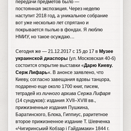
передачи предметов было —
постоянная экспозиция. Через неделю
наступит 2018 год, а уникальное собрание
вот уже несколько лет спрятано и
покрывается пылью в фондах. Я люблю
НМИУ, но такое осуждаю…
Сегодня же — 21.12.2017 с 15 до 17 в
Музее
украинской диаспоры
(ул. Московская 40-б)
состоится открытие выставки «
Дарю Киеву.
Серж Лифарь
«. В анонсе заявлено, что
Киеву, согласно завещания вдовы танцора,
подарено еще около 1700 книг, писем,
тетрадей из
личного архива Сержа Лифаря
(14 сундуков): издания ХVII–XVIII вв.,
прижизненные издания Пушкина,
Баратинского, Блока, Гиппиус, раритетное
второе прижизненное издание Т. Шевченка
«Чигиринський Кобзар і Гайдамаки» 1844 г.