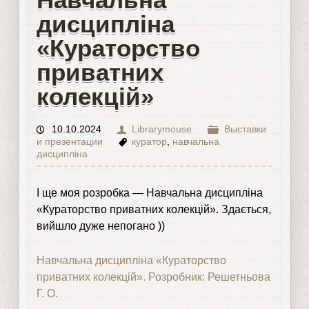
дисципліна
«Кураторство
приватних
колекцій»
10.10.2024
Librarymouse
Выставки
и презентации
куратор
,
навчальна
дисципліна
І ще моя розробка — Навчальна дисципліна
«Кураторство приватних колекцій». Здається,
вийшло дуже непогано ))
Навчальна дисципліна «Кураторство
приватних колекцій». Розробник: Решетньова
Г. О.