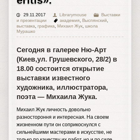
29.11.2017
Librarymouse
Выставки
и презентации
академия
,
Выспянский
,
выставка
,
графика
,
Михаил Жук
,
школа
Мурашко
Сегодня в галерее
Ню-Арт
(Киев,ул. Грушевского, 28/2) в
18.00 состоится открытие
выставки известного
художника, иллюстратора,
поэта —
Михаила Жука
.
Михаил Жук личность довольно
разностороння и интересная. На своем
жизненном пути он соприкоснулся с
сильнейшими мастерами в искусстве, не
только по качеству их работ, но и по силе