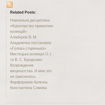
Related Posts:
Навчальна дисципліна
«Кураторство приватних
колекцій»
Алікбєров В. М.
Академічна постановка
«Голова старенької»
Мистецька колекція О. І.
та В. С. Бродських
Возрождение
меценатства. И мне это
не приснилось
Фарфоровая болезнь
Константина Сомова