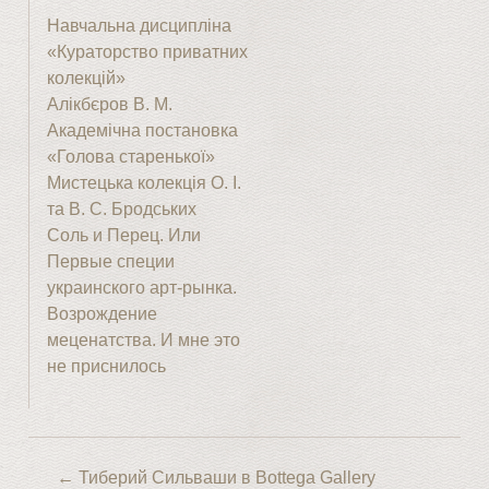
Навчальна дисципліна
«Кураторство приватних
колекцій»
Алікбєров В. М.
Академічна постановка
«Голова старенької»
Мистецька колекція О. І.
та В. С. Бродських
Соль и Перец. Или
Первые специи
украинского арт-рынка.
Возрождение
меценатства. И мне это
не приснилось
←
Тиберий Сильваши в Bottega Gallery