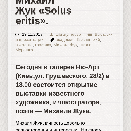
Жук «Solus
eritis».
29.11.2017
Librarymouse
Выставки
и презентации
академия
,
Выспянский
,
выставка
,
графика
,
Михаил Жук
,
школа
Мурашко
Сегодня в галерее
Ню-Арт
(Киев,ул. Грушевского, 28/2) в
18.00 состоится открытие
выставки известного
художника, иллюстратора,
поэта —
Михаила Жука
.
Михаил Жук личность довольно
разностороння и интересная. На своем