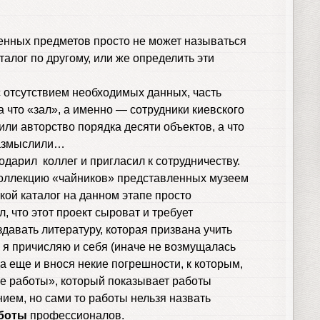
енных предметов просто не может называться
талог по другому, или же определить эти
 с отсутствием необходимых данных, часть
а что «зал», а именно — сотрудники киевского
или авторство порядка десяти объектов, а что
размыслили…
дарил коллег и пригласил к сотрудничеству.
 коллекцию «чайников» представленных музеем
кой каталог на данном этапе просто
, что этот проект сыроват и требует
здавать литературу, которая призвана учить
 я причисляю и себя (иначе не возмущалась
а еще и внося некие погрешности, к которым,
ие работы», который показывает работы
нием, но сами то работы нельзя назвать
аботы
профессионалов.