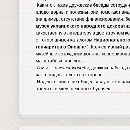
Как итог, такие дружеские беседы сотрудни
плодотворны и полезны, они помогают вид
(например, отсутствие финансирования, б
музея украинского народного декорати
качественную литературу в достаточном ко
с готовящимся каталогом
Национального
гончарства в Опошне
). Коллективный ра
музейные сотрудники должны кооперировать
масштабные проекты.
А мы —
искусствоведы
, должны наблюдат
часто видны только со стороны.
Надеюсь, никто не обиделся и у всех в па
аромат свежеиспеченных булочек.