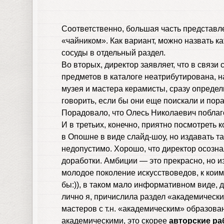
Соответственно, большая часть представл
«чайником». Как вариант, можно назвать ка
сосуды в отдельный раздел.
Во вторых, директор заявляет, что в связи
предметов в каталоге неатрибутирована, н
музея и мастера керамисты, сразу определ
говорить, если бы они еще поискали и по
Порадовало, что Олесь Николаевич поблаго
И в третьих, конечно, приятно посмотреть
в Опошне в виде слайд-шоу, но издавать та
недопустимо. Хорошо, что директор осознал
доработки. Амбиции — это прекрасно, но и
молодое поколение искусствоведов, к коим
бы:)), в таком мало информативном виде, д
лично я, причислила раздел «академическ
мастеров с т.н. «академическим» образова
академическими, это скорее
авторские р