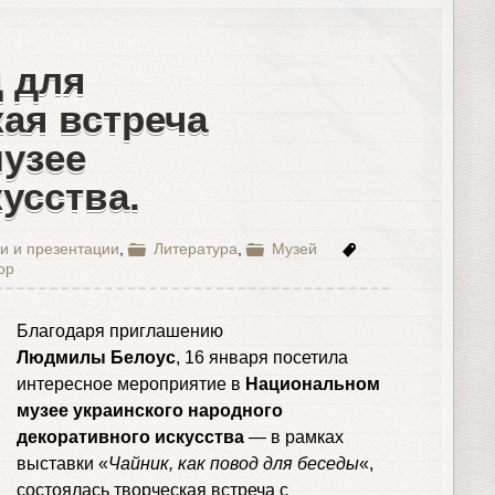
д для
ая встреча
узее
усства.
и и презентации
,
Литература
,
Музей
ор
Благодаря приглашению
Людмилы Белоус
, 16 января посетила
интересное мероприятие в
Национальном
музее украинского народного
декоративного искусства
— в рамках
выставки «
Чайник, как повод для беседы
«,
состоялась творческая встреча с