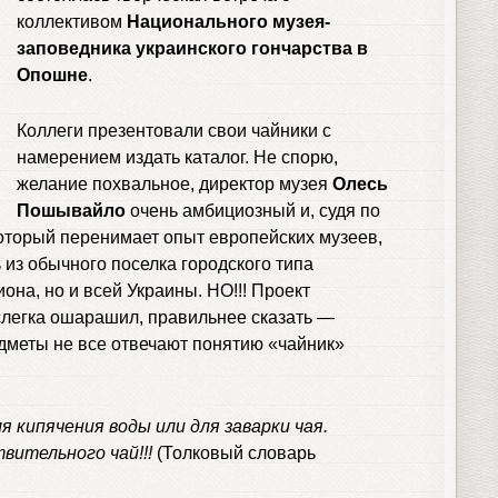
коллективом
Национального музея-
заповедника украинского гончарства в
Опошне
.
Коллеги презентовали свои чайники с
намерением издать каталог. Не спорю,
желание похвальное, директор музея
Олесь
Пошывайло
очень амбициозный и, судя по
который перенимает опыт европейских музеев,
ь из обычного поселка городского типа
она, но и всей Украины. НО!!! Проект
слегка ошарашил, правильнее сказать —
дметы не все отвечают понятию «чайник»
для кипячения воды или для заварки чая.
вительного чай!!!
(Толковый словарь