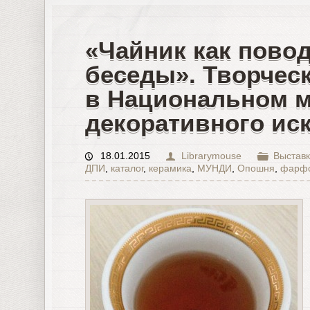
«Чайник как пово
беседы». Творческ
в Национальном м
декоративного иск
18.01.2015
Librarymouse
Выставк
ДПИ
,
каталог
,
керамика
,
МУНДИ
,
Опошня
,
фарф