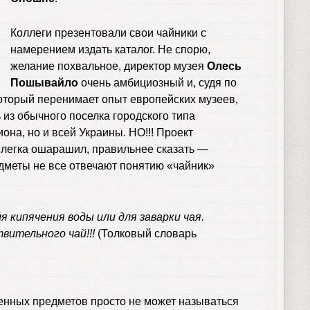
Коллеги презентовали свои чайники с
намерением издать каталог. Не спорю,
желание похвальное, директор музея
Олесь
Пошывайло
очень амбициозный и, судя по
который перенимает опыт европейских музеев,
ь из обычного поселка городского типа
она, но и всей Украины. НО!!! Проект
слегка ошарашил, правильнее сказать —
дметы не все отвечают понятию «чайник»
для кипячения воды или для заварки чая.
вительного чай!!!
(Толковый словарь
енных предметов просто не может называться