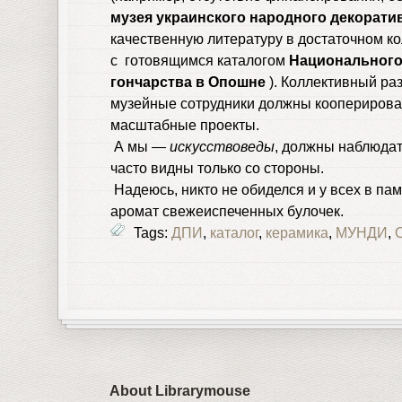
музея украинского народного декорати
качественную литературу в достаточном ко
с готовящимся каталогом
Национального
гончарства в Опошне
). Коллективный ра
музейные сотрудники должны кооперировать
масштабные проекты.
А мы —
искусствоведы
, должны наблюдат
часто видны только со стороны.
Надеюсь, никто не обиделся и у всех в па
аромат свежеиспеченных булочек.
Tags:
ДПИ
,
каталог
,
керамика
,
МУНДИ
,
About Librarymouse