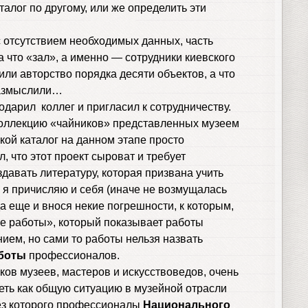
талог по другому, или же определить эти
 с отсутствием необходимых данных, часть
а что «зал», а именно — сотрудники киевского
или авторство порядка десяти объектов, а что
размыслили…
дарил коллег и пригласил к сотрудничеству.
 коллекцию «чайников» представленных музеем
кой каталог на данном этапе просто
, что этот проект сыроват и требует
здавать литературу, которая призвана учить
 я причисляю и себя (иначе не возмущалась
а еще и внося некие погрешности, к которым,
ие работы», который показывает работы
нием, но сами то работы нельзя назвать
аботы
профессионалов.
ков музеев, мастеров и искусствоведов, очень
еть как общую ситуацию в музейной отрасли
ез которого профессионалы
Национального