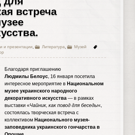
д для
ая встреча
узее
усства.
и и презентации
,
Литература
,
Музей
ор
Благодаря приглашению
Людмилы Белоус
, 16 января посетила
интересное мероприятие в
Национальном
музее украинского народного
декоративного искусства
— в рамках
выставки «
Чайник, как повод для беседы
«,
состоялась творческая встреча с
коллективом
Национального музея-
заповедника украинского гончарства в
Опошне
.