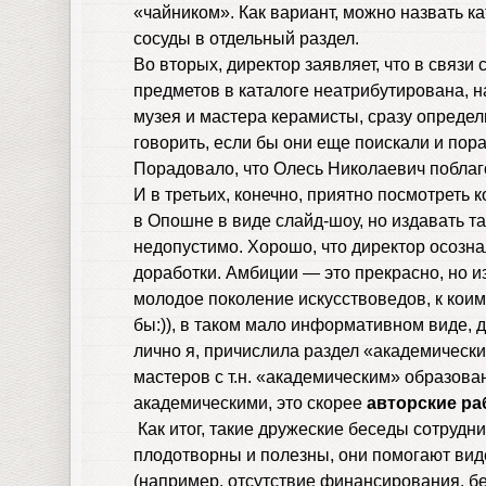
«чайником». Как вариант, можно назвать ка
сосуды в отдельный раздел.
Во вторых, директор заявляет, что в связи
предметов в каталоге неатрибутирована, н
музея и мастера керамисты, сразу определ
говорить, если бы они еще поискали и по
Порадовало, что Олесь Николаевич поблаго
И в третьих, конечно, приятно посмотреть
в Опошне в виде слайд-шоу, но издавать та
недопустимо. Хорошо, что директор осознал
доработки. Амбиции — это прекрасно, но и
молодое поколение искусствоведов, к коим
бы:)), в таком мало информативном виде, д
лично я, причислила раздел «академическ
мастеров с т.н. «академическим» образова
академическими, это скорее
авторские р
Как итог, такие дружеские беседы сотрудни
плодотворны и полезны, они помогают вид
(например, отсутствие финансирования, б