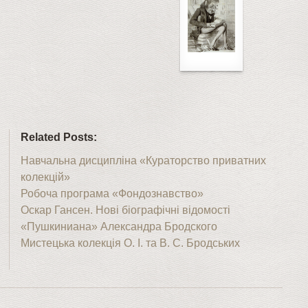
Related Posts:
Навчальна дисципліна «Кураторство приватних
колекцій»
Робоча програма «Фондознавство»
Оскар Гансен. Нові біографічні відомості
«Пушкиниана» Александра Бродского
Мистецька колекція О. І. та В. С. Бродських