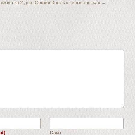
амбул за 2 дня. София Константинопольская
→
ed)
Сайт