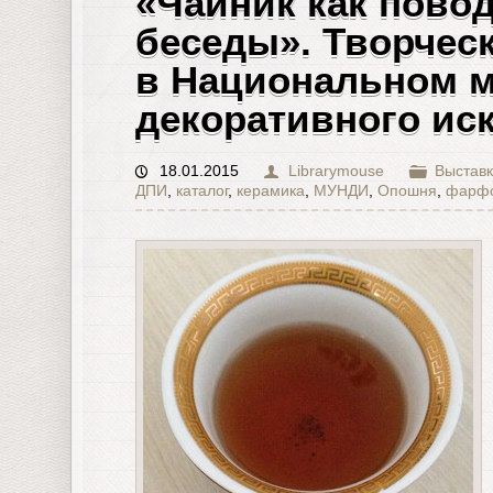
«Чайник как пово
беседы». Творческ
в Национальном м
декоративного иск
18.01.2015
Librarymouse
Выставк
ДПИ
,
каталог
,
керамика
,
МУНДИ
,
Опошня
,
фарф