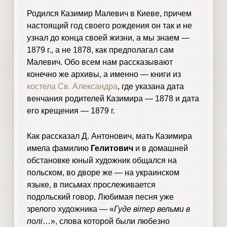
Родился Казимир Малевич в Киеве, причем
настоящий год своего рождения он так и не
узнал до конца своей жизни, а мы знаем —
1879 г., а не 1878, как предполагал сам
Малевич. Обо всем нам рассказывают
конечно же архивы, а именно — книги из
костела Св. Александра
, где указана дата
венчания родителей Казимира — 1878 и дата
его крещения — 1879 г.
Как рассказал Д. Антонович, мать Казимира
имела фамилию
Гелитович
и в домашней
обстановке юный художник общался на
польском, во дворе же — на украинском
языке, в письмах прослеживается
подольский говор. Любимая песня уже
зрелого художника — «
Гуде вітер вельми в
полі
…», слова которой были любезно