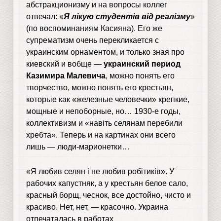
абстракционизму и на вопросы коллег
отвечал: «
Я лікую студентів від реалізму
»
(по воспоминаниям Касияна). Его же
супрематизм очень перекликается с
украинским орнаментом, и только зная про
киевский и вобще —
украинский период
Казимира Малевича
, можно понять его
творчество, можно понять его крестьян,
которые как «железные человечки» крепкие,
мощные и непоборные, но… 1930-е годы,
коллективизм и «навіть селянам перебили
хребта». Теперь и на картинах они всего
лишь — люди-марионетки…
«Я любив селян і не любив робітиків». У
рабочих капустняк, а у крестьян белое сало,
красный борщ, чеснок, все достойно, чисто и
красиво. Нет, нет, — красочно. Украина
отпечаталась в работах