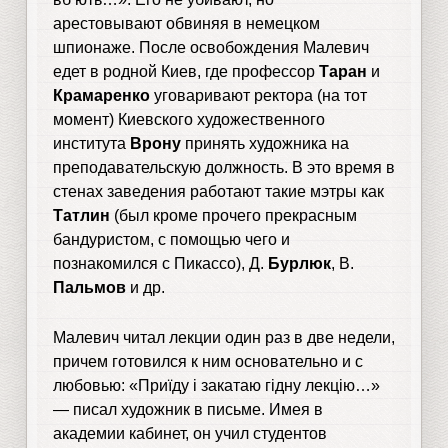
арестовывают обвиняя в немецком
шпионаже. После освобождения Малевич
едет в родной Киев, где профессор
Таран
и
Крамаренко
уговаривают ректора (на тот
момент) Киевского художественного
института
Врону
принять художника на
преподавательскую должность. В это время в
стенах заведения работают такие мэтры как
Татлин
(был кроме прочего прекрасным
бандуристом, с помощью чего и
познакомился с Пикассо), Д.
Бурлюк
, В.
Пальмов
и др.
Малевич читал лекции один раз в две недели,
причем готовился к ним основательно и с
любовью: «Приїду і закатаю гідну лекцію…»
— писал художник в письме. Имея в
академии кабинет, он учил студентов