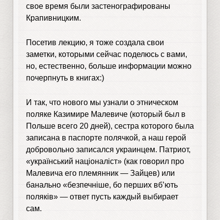
свое время были застенографированы
Крапивницким.
Посетив лекцию, я тоже создала свои
заметки, которыми сейчас поделюсь с вами,
но, естественно, больше информации можно
почерпнуть в книгах:)
И так, что нового мы узнали о этническом
поляке Казимире Малевиче (который был в
Польше всего 20 дней), сестра которого была
записана в паспорте полячкой, а наш герой
добровольно записался украинцем. Патриот,
«український націоналіст» (как говорил про
Малевича его племянник — Зайцев) или
банально «безпечніше, бо перших вб’ють
поляків» — ответ пусть каждый выбирает
сам.