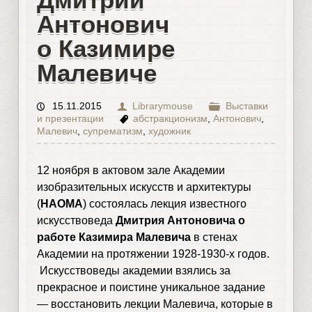
Антонович
о Казимире
Малевиче
15.11.2015
Librarymouse
Выставки
и презентации
абстракционизм
,
Антонович
,
Малевич
,
супрематизм
,
художник
12 ноября в актовом зале Академии
изобразительных искусств и архитектуры
(
НАОМА
) состоялась лекция известного
искусствоведа
Дмитрия Антоновича о
работе Казимира Малевича
в стенах
Академии на протяжении 1928-1930-х годов.
Искусствоведы академии взялись за
прекрасное и поистине уникальное задание
— восстановить лекции Малевича, которые в