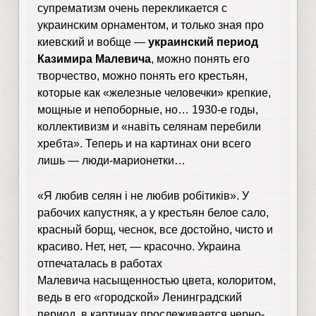
супрематизм очень перекликается с
украинским орнаментом, и только зная про
киевский и вобще —
украинский период
Казимира Малевича
, можно понять его
творчество, можно понять его крестьян,
которые как «железные человечки» крепкие,
мощные и непоборные, но… 1930-е годы,
коллективизм и «навіть селянам перебили
хребта». Теперь и на картинах они всего
лишь — люди-марионетки…
«Я любив селян і не любив робітиків». У
рабочих капустняк, а у крестьян белое сало,
красный борщ, чеснок, все достойно, чисто и
красиво. Нет, нет, — красочно. Украина
отпечаталась в работах
Малевича насыщенностью цвета, колоритом,
ведь в его «городской» Ленинградский
период, в картинах прослеживается черно-