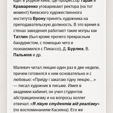
едет в родной Киев, где профессор
Таран
и
Крамаренко
уговаривают ректора (на тот
момент) Киевского художественного
института
Врону
принять художника на
преподавательскую должность. В это время в
стенах заведения работают такие мэтры как
Татлин
(был кроме прочего прекрасным
бандуристом, с помощью чего и
познакомился с Пикассо), Д.
Бурлюк
, В.
Пальмов
и др.
Малевич читал лекции один раз в две недели,
причем готовился к ним основательно и с
любовью: «Приїду і закатаю гідну лекцію…»
— писал художник в письме. Имея в
академии кабинет, он учил студентов
абстракционизму и на вопросы коллег
отвечал: «
Я лікую студентів від реалізму
»
(по воспоминаниям Касияна). Его же