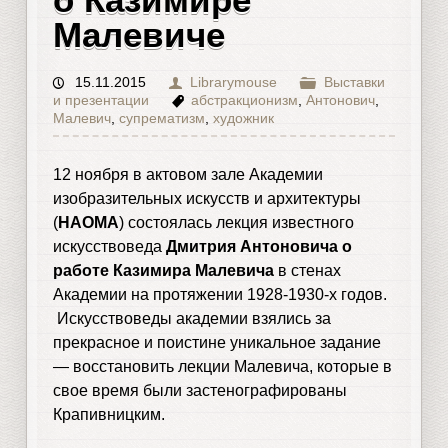
Малевиче
15.11.2015
Librarymouse
Выставки
и презентации
абстракционизм
,
Антонович
,
Малевич
,
супрематизм
,
художник
12 ноября в актовом зале Академии
изобразительных искусств и архитектуры
(
НАОМА
) состоялась лекция известного
искусствоведа
Дмитрия Антоновича о
работе Казимира Малевича
в стенах
Академии на протяжении 1928-1930-х годов.
Искусствоведы академии взялись за
прекрасное и поистине уникальное задание
— восстановить лекции Малевича, которые в
свое время были застенографированы
Крапивницким.