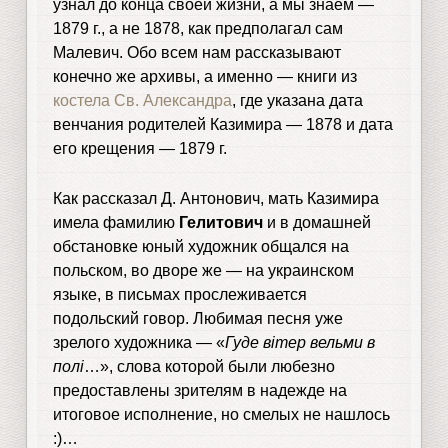
узнал до конца своей жизни, а мы знаем —
1879 г., а не 1878, как предполагал сам
Малевич. Обо всем нам рассказывают
конечно же архивы, а именно — книги из
костела Св. Александра
, где указана дата
венчания родителей Казимира — 1878 и дата
его крещения — 1879 г.
Как рассказал Д. Антонович, мать Казимира
имела фамилию
Гелитович
и в домашней
обстановке юный художник общался на
польском, во дворе же — на украинском
языке, в письмах прослеживается
подольский говор. Любимая песня уже
зрелого художника — «
Гуде вітер вельми в
полі
…», слова которой были любезно
предоставлены зрителям в надежде на
итоговое исполнение, но смелых не нашлось
:)…